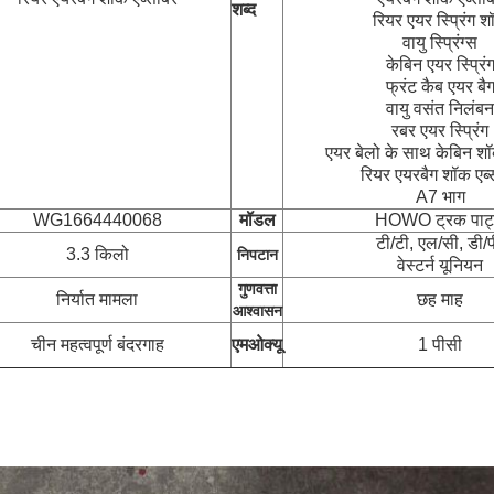
शब्द
रियर एयर स्प्रिंग 
वायु स्प्रिंग्स
केबिन एयर स्प्रिं
फ्रंट कैब एयर बै
वायु वसंत निलंबन
रबर एयर स्प्रिंग
एयर बेलो के साथ केबिन शॉ
रियर एयरबैग शॉक एब्स
A7 भाग
WG1664440068
मॉडल
HOWO ट्रक पार्ट
टी/टी, एल/सी, डी/प
3.3 किलो
निपटान
वेस्टर्न यूनियन
गुणवत्ता
निर्यात मामला
छह माह
आश्वासन
चीन महत्वपूर्ण बंदरगाह
एमओक्यू
1 पीसी