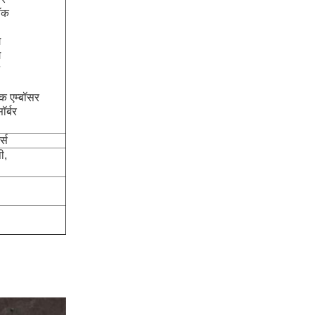
शॉक
ग
ग
क एम्बॉसर
ॉर्बर
्स
ी,