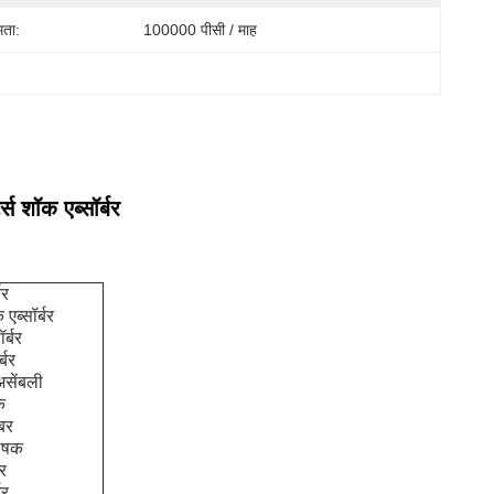
मता:
100000 पीसी / माह
 शॉक एब्सॉर्बर
बर
एब्सॉर्बर
र्बर
्बर
असेंबली
क
रबर
ोषक
बर
बर