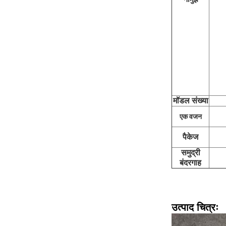
मॉडल संख्या
एक वजन
पैकेज
समुद्री
बंदरगाह
उत्पाद चित्रः