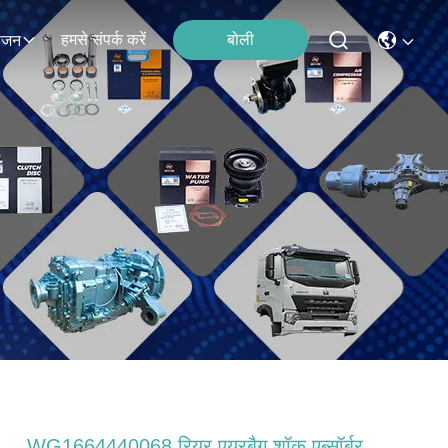
हमसे संपर्क करें
बोली
ोजन
WG1664440068 रियर एयरबैग शॉक एब्सॉर्बर