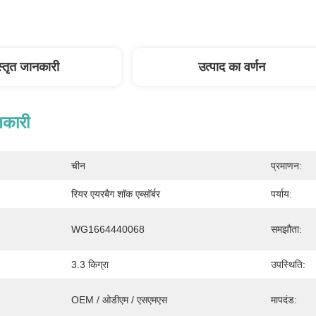
स्तृत जानकारी
उत्पाद का वर्णन
नकारी
चीन
प्रमाणन:
रियर एयरबैग शॉक एब्सॉर्बर
पर्याय:
WG1664440068
समझौता:
3.3 किग्रा
उपस्थिति:
OEM / ओडीएम / एसएमएस
मापदंड: