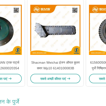
N ट्रक पार्ट्स
Shacman Weichai इंजन ऑयल कूलर
61560050
612600020354
कवर Wp10 6140100083B
पुर्जे निष्
मत पाएं
सबसे अच्छी कीमत पाएं
सबसे 
के पुर्जे