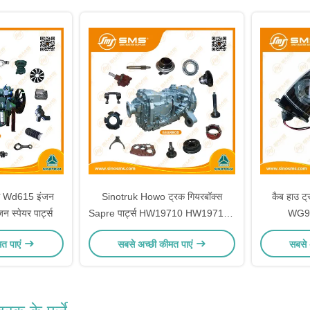
ट्स Wd615 इंजन
Sinotruk Howo ट्रक गियरबॉक्स
कैब हाउ ट्र
जन स्पेयर पार्ट्स
Sapre पार्ट्स HW19710 HW19710T
WG9
HW19712
मत पाएं
सबसे अच्छी कीमत पाएं
सबसे 