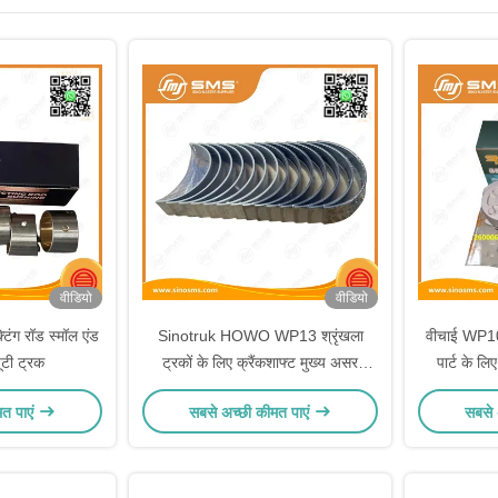
वीडियो
वीडियो
ंग रॉड स्मॉल एंड
Sinotruk HOWO WP13 श्रृंखला
वीचाई WP10 इ
यूटी ट्रक
ट्रकों के लिए क्रैंकशाफ्ट मुख्य असर
पार्ट के 
612660010032
मत पाएं
सबसे अच्छी कीमत पाएं
सबसे 