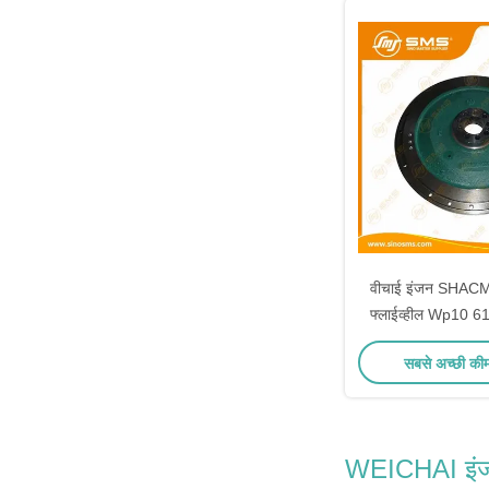
वीचाई इंजन SHACMA
फ्लाईव्हील Wp10 
सबसे अच्छी की
WEICHAI इंजन 