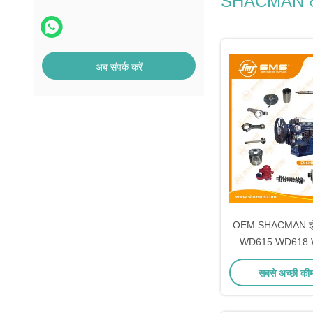
SHACMAN ट्रक
अब संपर्क करें
OEM SHACMAN इंजन क
WD615 WD618 
सबसे अच्छी की