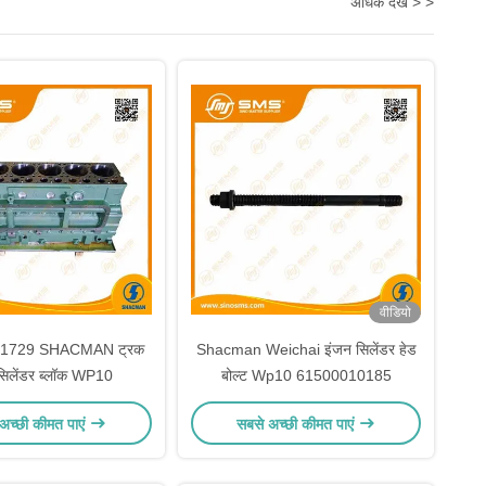
अधिक देखें > >
वीडियो
1729 SHACMAN ट्रक
Shacman Weichai इंजन सिलेंडर हेड
स सिलेंडर ब्लॉक WP10
बोल्ट Wp10 61500010185
अच्छी कीमत पाएं
सबसे अच्छी कीमत पाएं