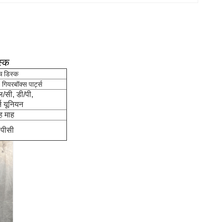
स्क
च डिस्क
यरबॉक्स पार्ट्स
ल/सी, डी/पी,
र्न यूनियन
ह माह
 पीसी