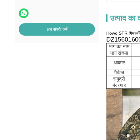
उत्पाद का व
अब संपर्क करें
Howo STR गियरबॉक्
DZ1560160012
भाग का नाम
भाग संख्या
आकार
पैकेज
समुद्री
बंदरगाह