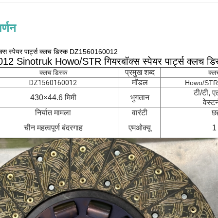
र्णन
स स्पेयर पार्ट्स क्लच डिस्क DZ1560160012
 Sinotruk Howo/STR गियरबॉक्स स्पेयर पार्ट्स क्लच डि
प्रमुख शब्द
क्लच डिस्क
क्ल
मॉडल
DZ1560160012
Howo/STR गि
टी/टी, ए
430×44.6 मिमी
भुगतान
वेस्ट
निर्यात मामला
वारंटी
छ
चीन महत्वपूर्ण बंदरगाह
एमओक्यू
1