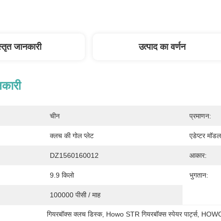
स्तृत जानकारी
उत्पाद का वर्णन
नकारी
चीन
प्रमाणन:
क्लच की गोल प्लेट
एडेप्टर मॉडल
DZ1560160012
आकार:
9.9 किलो
भुगतान:
100000 पीसी / माह
गियरबॉक्स क्लच डिस्क
, 
Howo STR गियरबॉक्स स्पेयर पार्ट्स
, 
HOWO 