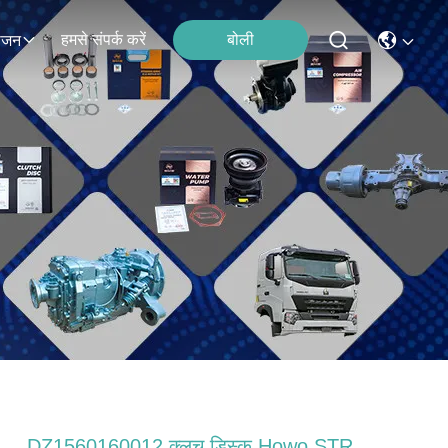
हमसे संपर्क करें
बोली
ोजन
DZ1560160012 क्लच डिस्क Howo STR