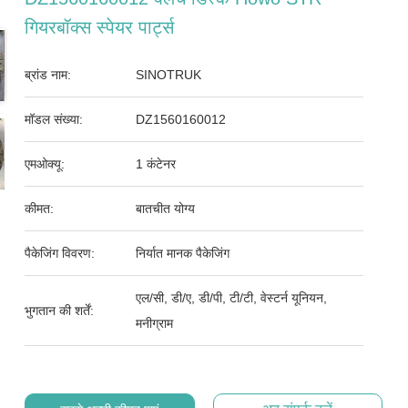
गियरबॉक्स स्पेयर पार्ट्स
ब्रांड नाम:
SINOTRUK
मॉडल संख्या:
DZ1560160012
एमओक्यू:
1 कंटेनर
कीमत:
बातचीत योग्य
पैकेजिंग विवरण:
निर्यात मानक पैकेजिंग
एल/सी, डी/ए, डी/पी, टी/टी, वेस्टर्न यूनियन,
भुगतान की शर्तें:
मनीग्राम