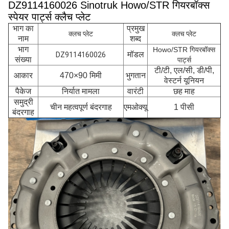
DZ9114160026 Sinotruk Howo/STR गियरबॉक्स
स्पेयर पार्ट्स क्लैच प्लेट
भाग का
प्रमुख
क्लच प्लेट
क्लच प्लेट
नाम
शब्द
भाग
Howo/STR गियरबॉक्स
मॉडल
DZ9114160026
संख्या
पार्ट्स
टी/टी, एल/सी, डी/पी,
आकार
470×90 मिमी
भुगतान
वेस्टर्न यूनियन
पैकेज
निर्यात मामला
वारंटी
छह माह
समुद्री
चीन महत्वपूर्ण बंदरगाह
एमओक्यू
1 पीसी
बंदरगाह