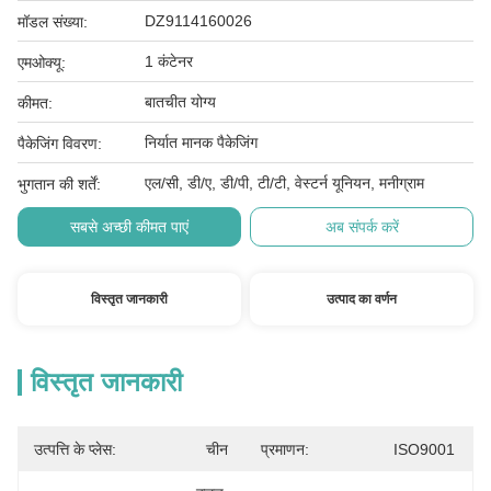
DZ9114160026
मॉडल संख्या:
1 कंटेनर
एमओक्यू:
बातचीत योग्य
कीमत:
निर्यात मानक पैकेजिंग
पैकेजिंग विवरण:
एल/सी, डी/ए, डी/पी, टी/टी, वेस्टर्न यूनियन, मनीग्राम
भुगतान की शर्तें:
सबसे अच्छी कीमत पाएं
अब संपर्क करें
विस्तृत जानकारी
उत्पाद का वर्णन
विस्तृत जानकारी
उत्पत्ति के प्लेस:
चीन
प्रमाणन:
ISO9001