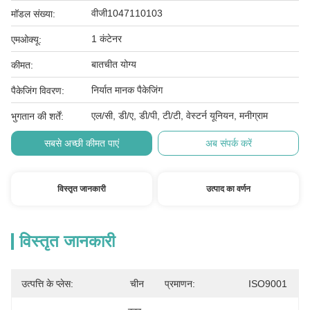
वीजी1047110103
मॉडल संख्या:
1 कंटेनर
एमओक्यू:
बातचीत योग्य
कीमत:
निर्यात मानक पैकेजिंग
पैकेजिंग विवरण:
एल/सी, डी/ए, डी/पी, टी/टी, वेस्टर्न यूनियन, मनीग्राम
भुगतान की शर्तें:
सबसे अच्छी कीमत पाएं
अब संपर्क करें
विस्तृत जानकारी
उत्पाद का वर्णन
विस्तृत जानकारी
उत्पत्ति के प्लेस:
चीन
प्रमाणन:
ISO9001