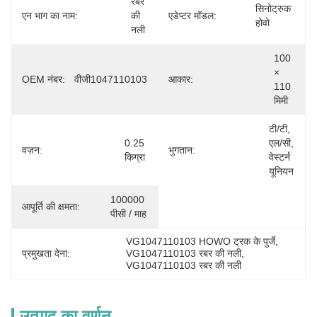
रबर 
सिनोट्रुक 
एन भाग का नाम:
की 
एडेप्टर मॉडल:
होवो
नली
100 
× 
OEM नंबर:
वीजी1047110103
आकार:
110 
मिमी
टी/टी, 
0.25 
एल/सी, 
वज़न:
भुगतान:
किग्रा
वेस्टर्न 
यूनियन
100000 
आपूर्ति की क्षमता:
पीसी / माह
VG1047110103 HOWO ट्रक के पुर्जे
, 
प्रमुखता देना:
VG1047110103 रबर की नली
, 
VG1047110103 रबर की नली
उत्पाद का वर्णन