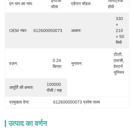
इनटेक 
सिनोट्रुक 
एन भाग का नाम:
एडेप्टर मॉडल:
वॉल्व
होवो
330 
× 
OEM नंबर:
612600050073
आकार:
210 
× 50 
मिमी
टी/टी, 
0.24 
एल/सी, 
वज़न:
भुगतान:
किग्रा
वेस्टर्न 
यूनियन
100000 
आपूर्ति की क्षमता:
पीसी / माह
प्रमुखता देना:
612600050073 प्रवेश वाल्व
उत्पाद का वर्णन