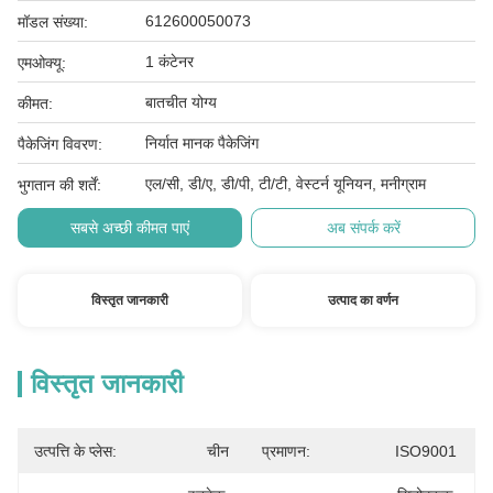
612600050073
मॉडल संख्या:
1 कंटेनर
एमओक्यू:
बातचीत योग्य
कीमत:
निर्यात मानक पैकेजिंग
पैकेजिंग विवरण:
एल/सी, डी/ए, डी/पी, टी/टी, वेस्टर्न यूनियन, मनीग्राम
भुगतान की शर्तें:
सबसे अच्छी कीमत पाएं
अब संपर्क करें
विस्तृत जानकारी
उत्पाद का वर्णन
विस्तृत जानकारी
उत्पत्ति के प्लेस:
चीन
प्रमाणन:
ISO9001