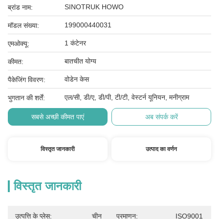
SINOTRUK HOWO
ब्रांड नाम:
199000440031
मॉडल संख्या:
1 कंटेनर
एमओक्यू:
बातचीत योग्य
कीमत:
वोडेन केस
पैकेजिंग विवरण:
एल/सी, डी/ए, डी/पी, टी/टी, वेस्टर्न यूनियन, मनीग्राम
भुगतान की शर्तें:
सबसे अच्छी कीमत पाएं
अब संपर्क करें
विस्तृत जानकारी
उत्पाद का वर्णन
विस्तृत जानकारी
उत्पत्ति के प्लेस:
चीन
प्रमाणन:
ISO9001