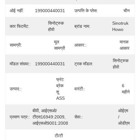
ओई नहीं:
199000440031
उत्पत्ति के प्लेस:
चीन
सिनोट्रुक 
Sinotruk 
कार फिटमेंट:
ब्रांड नाम:
होवो
Howo
मूल 
मानक 
सामग्री:
आकार::
सामग्री
आकार
सिनोट्रुक 
मॉडल संख्या::
199000440031
ट्रक मॉडल:
होवो
फ्रंट 
ब्रेक 
6 
उत्पाद::
वारंटी::
शू 
महीने
ASS
बीवी, आईएसओ/
ओईएम 
प्रमाण पत्र::
टीएस16949:2009, 
सेवा::
/ 
आईएसओ9001:2008
ओडीएम
टी/टी 