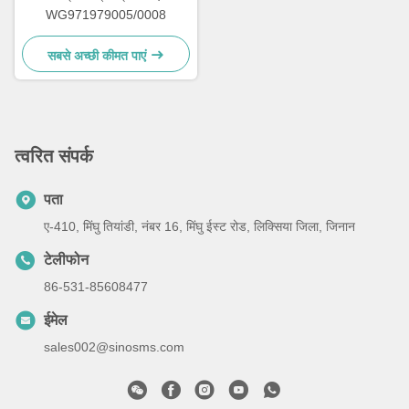
WG971979005/0008
सबसे अच्छी कीमत पाएं
त्वरित संपर्क
पता
ए-410, मिंघु तियांडी, नंबर 16, मिंघु ईस्ट रोड, लिक्सिया जिला, जिनान
टेलीफोन
86-531-85608477
ईमेल
sales002@sinosms.com