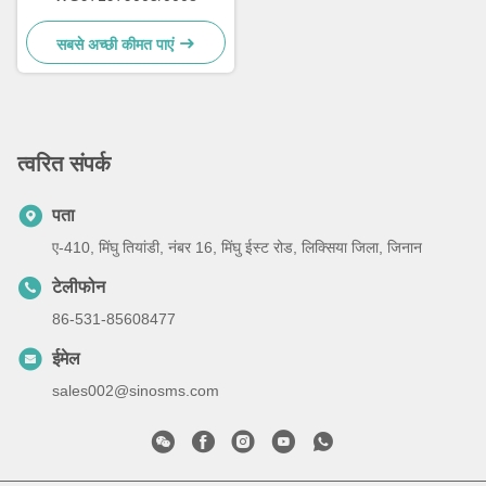
सबसे अच्छी कीमत पाएं
त्वरित संपर्क
पता
ए-410, मिंघु तियांडी, नंबर 16, मिंघु ईस्ट रोड, लिक्सिया जिला, जिनान
टेलीफोन
86-531-85608477
ईमेल
sales002@sinosms.com