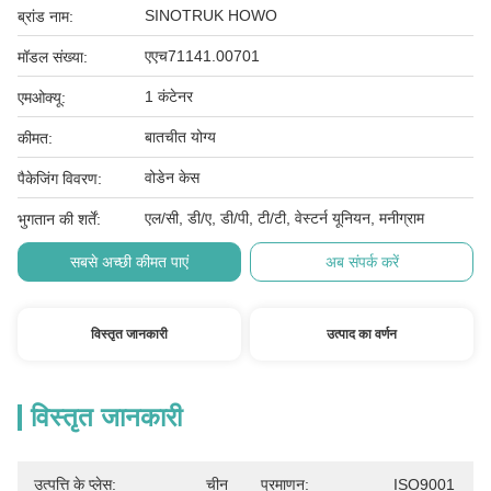
SINOTRUK HOWO
ब्रांड नाम:
एएच71141.00701
मॉडल संख्या:
1 कंटेनर
एमओक्यू:
बातचीत योग्य
कीमत:
वोडेन केस
पैकेजिंग विवरण:
एल/सी, डी/ए, डी/पी, टी/टी, वेस्टर्न यूनियन, मनीग्राम
भुगतान की शर्तें:
सबसे अच्छी कीमत पाएं
अब संपर्क करें
विस्तृत जानकारी
उत्पाद का वर्णन
विस्तृत जानकारी
उत्पत्ति के प्लेस:
चीन
प्रमाणन:
ISO9001