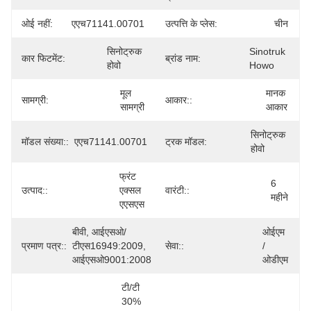
ओई नहीं:
एएच71141.00701
उत्पत्ति के प्लेस:
चीन
सिनोट्रुक 
Sinotruk 
कार फिटमेंट:
ब्रांड नाम:
होवो
Howo
मूल 
मानक 
सामग्री:
आकार::
सामग्री
आकार
सिनोट्रुक 
मॉडल संख्या::
एएच71141.00701
ट्रक मॉडल:
होवो
फ्रंट 
6 
उत्पाद::
एक्सल 
वारंटी::
महीने
एएसएस
बीवी, आईएसओ/
ओईएम 
प्रमाण पत्र::
टीएस16949:2009, 
सेवा::
/ 
आईएसओ9001:2008
ओडीएम
टी/टी 
30% 