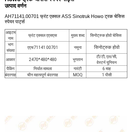
उत्पाद वर्णन
AH71141.00701 फ्रंट एक्सल ASS Sinotruk Howo ट्रक चेसिस
स्पेयर पार्ट्स
आइटम
फ्रंट एक्सल एएसएस
मुख्य शब्द
सिनोट्रुक होवो चेसिस
नाम
भाग
सिनोट्रुक होवो
एएच71141.00701
नमूना
संख्या
टी/टी, एल/सी,
आकार
2470*480*480
भुगतान
वेस्टर्न यूनियन
पैकिंग
निर्यात मामला
गारंटी
6 माह
बंदरगाह
चीन महत्वपूर्ण बंदरगाह
MOQ
1 पीसी