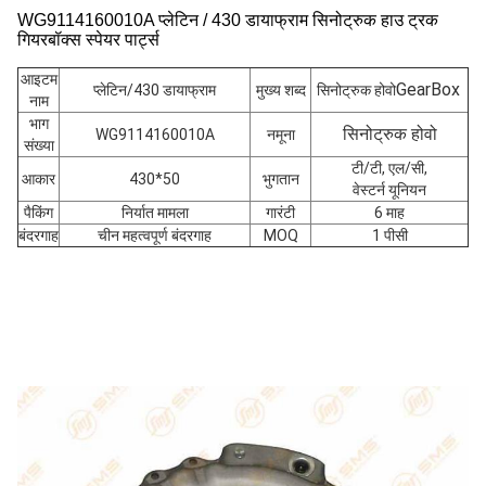
WG9114160010A प्लेटिन / 430 डायाफ्राम सिनोट्रुक हाउ ट्रक
गियरबॉक्स स्पेयर पार्ट्स
आइटम
GearBox
प्लेटिन/430 डायाफ्राम
मुख्य शब्द
सिनोट्रुक होवो
नाम
भाग
सिनोट्रुक होवो
WG9114160010A
नमूना
संख्या
टी/टी, एल/सी,
आकार
430*50
भुगतान
वेस्टर्न यूनियन
पैकिंग
निर्यात मामला
गारंटी
6 माह
बंदरगाह
चीन महत्वपूर्ण बंदरगाह
MOQ
1 पीसी