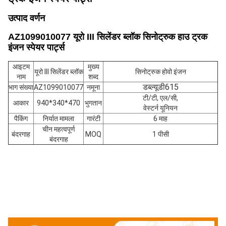
उत्पाद वर्णन
AZ1099010077 यूरो III सिलेंडर ब्लॉक सिनोट्रुक हाउ ट्रक
इंजन स्पेयर पार्ट्स
आइटम
मुख्य
यूरो III सिलेंडर ब्लॉक
सिनोट्रुक होवो इंजन
नाम
शब्द
डब्ल्यूडी615
भाग संख्या
AZ1099010077
नमूना
टी/टी, एल/सी,
आकार
940*340*470
भुगतान
वेस्टर्न यूनियन
पैकिंग
निर्यात मामला
गारंटी
6 माह
चीन महत्वपूर्ण
बंदरगाह
MOQ
1 पीसी
बंदरगाह