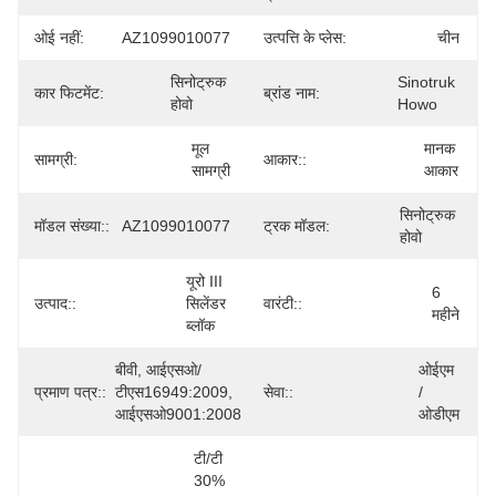
ओई नहीं:
AZ1099010077
उत्पत्ति के प्लेस:
चीन
सिनोट्रुक 
Sinotruk 
कार फिटमेंट:
ब्रांड नाम:
होवो
Howo
मूल 
मानक 
सामग्री:
आकार::
सामग्री
आकार
सिनोट्रुक 
मॉडल संख्या::
AZ1099010077
ट्रक मॉडल:
होवो
यूरो III 
6 
उत्पाद::
सिलेंडर 
वारंटी::
महीने
ब्लॉक
बीवी, आईएसओ/
ओईएम 
प्रमाण पत्र::
टीएस16949:2009, 
सेवा::
/ 
आईएसओ9001:2008
ओडीएम
टी/टी 
30% 