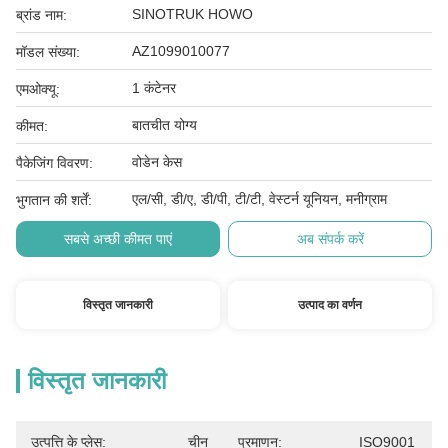
SINOTRUK HOWO
ब्रांड नाम:
AZ1099010077
मॉडल संख्या:
1 कंटेनर
एमओक्यू:
बातचीत योग्य
कीमत:
वोडेन केस
पैकेजिंग विवरण:
एल/सी, डी/ए, डी/पी, टी/टी, वेस्टर्न यूनियन, मनीग्राम
भुगतान की शर्तें:
सबसे अच्छी कीमत पाएं
अब संपर्क करें
विस्तृत जानकारी
उत्पाद का वर्णन
विस्तृत जानकारी
उत्पत्ति के प्लेस:
चीन
प्रमाणन:
ISO9001